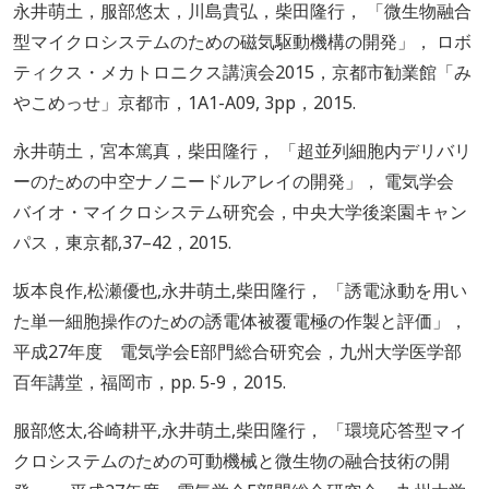
永井萌土，服部悠太，川島貴弘，柴田隆行， 「微生物融合
型マイクロシステムのための磁気駆動機構の開発」， ロボ
ティクス・メカトロニクス講演会2015，京都市勧業館「み
やこめっせ」京都市，1A1-A09, 3pp，2015.
永井萌土，宮本篤真，柴田隆行， 「超並列細胞内デリバリ
ーのための中空ナノニードルアレイの開発」， 電気学会
バイオ・マイクロシステム研究会，中央大学後楽園キャン
パス，東京都,37–42，2015.
坂本良作,松瀬優也,永井萌土,柴田隆行， 「誘電泳動を用い
た単一細胞操作のための誘電体被覆電極の作製と評価」，
平成27年度 電気学会E部門総合研究会，九州大学医学部
百年講堂，福岡市，pp. 5-9，2015.
服部悠太,谷崎耕平,永井萌土,柴田隆行， 「環境応答型マイ
クロシステムのための可動機械と微生物の融合技術の開