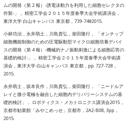
ムの開発（第 2 報）-誘電泳動力を利用した細胞セレクタの
作製-」， 精密工学会２０１５年度春季大会学術講演会，
東洋大学 白山キャンパス 東京都，739-740，2015.
小林功治，永井萌土，川島貴弘，柴田隆行， 「オンチップ
細胞機能制御のための圧電駆動型マイクロ細胞培養デバイ
スの開発（第 4 報）-機械的ナノ振動刺激による細胞応答の
基礎的検討-」， 精密工学会２０１５年度春季大会学術講
演会，東洋大学 白山キャンパス 東京都，pp. 727-728，
2015.
永井萌土，坂本良作，川島貴弘，柴田隆行， 「ニードルア
レイと微小電極を融合した細胞内デリバリーシステムの基
礎的検討」， ロボティクス・メカトロニクス講演会2015，
京都市勧業館「みやこめっせ」京都市，2A2-B08, 3pp，
2015.