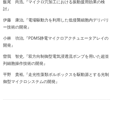
飯尾 尚浩,『マイクロ穴加工における振動援用効果の検
討』
伊藤 康治,『電場駆動力を利用した低侵襲細胞内デリバリ
ー技術の開発』
小林 功治,『PDMS静電マイクロアクチュエータアレイの
開発』
曽我 智史,『双方向制御型電気浸透流ポンプを用いた超並
列細胞操作技術の開発』
平野 貴裕,『走光性藻類ボルボックスを駆動源とする光制
御型マイクロシステムの開発』