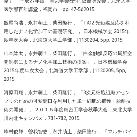
発」， 平成27年度 電気学会E部門総合研究会，九州大学
医学部百年講堂，福岡市，pp. 47-50，2015.
飯尾尚浩，永井萌土，柴田隆行， 「TiO2 光触媒反応を利
用したナノ化学加工の基礎研究」， 日本機械学会 2015年
度年次大会，北海道大学工学部，J1130204, 5pp, 2015.
山本紘太，永井萌土，柴田隆行， 「白金触媒反応の局所空
間制御によるナノ化学加工技術の提案」， 日本機械学会
2015年度年次大会，北海道大学工学部，J1130205, 5pp,
2015.
河原田翔，永井萌土，柴田隆行， 「3次元細胞組織アセン
ブリのための可変開口を利用した単一細胞の捕獲・脱離技
術の開発」， ２０１５年度精密工学会秋季大会，東北大学
川内北キャンパス，781-782, 2015.
峰村俊輝，曽我智史，永井萌土，柴田隆行， 「マルチバイ