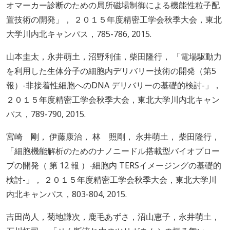
オマーカー診断のための局所磁場制御による機能性粒子配
置技術の開発」， ２０１５年度精密工学会秋季大会，東北
大学川内北キャンパス，785-786, 2015.
山本圭太，永井萌土，沼野利佳，柴田隆行， 「電場駆動力
を利用した生体分子の細胞内デリバリー技術の開発（第5
報）-非接着性細胞へのDNA デリバリーの基礎的検討-」，
２０１５年度精密工学会秋季大会，東北大学川内北キャン
パス，789-790, 2015.
宮崎 剛， 伊藤康治， 林 照剛， 永井萌土， 柴田隆行，
「細胞機能解析のためのナノニードル搭載型バイオプロー
ブの開発（ 第 12 報 ）-細胞内 TERSイメージングの基礎的
検討-」， ２０１５年度精密工学会秋季大会，東北大学川
内北キャンパス，803-804, 2015.
吉田尚人，菊地謙次，鹿毛あずさ，沼山恵子，永井萌土，