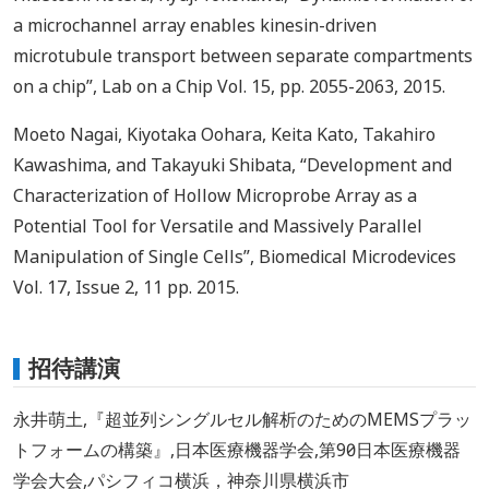
a microchannel array enables kinesin-driven
microtubule transport between separate compartments
on a chip”, Lab on a Chip Vol. 15, pp. 2055-2063, 2015.
Moeto Nagai, Kiyotaka Oohara, Keita Kato, Takahiro
Kawashima, and Takayuki Shibata, “Development and
Characterization of Hollow Microprobe Array as a
Potential Tool for Versatile and Massively Parallel
Manipulation of Single Cells”, Biomedical Microdevices
Vol. 17, Issue 2, 11 pp. 2015.
招待講演
永井萌土,『超並列シングルセル解析のためのMEMSプラッ
トフォームの構築』,日本医療機器学会,第90回日本医療機器
学会大会,パシフィコ横浜，神奈川県横浜市