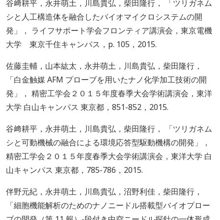
谷﨑耕平，永井萌土，川島貴弘，柴田隆行， 「ツリガネム
シと人工構造体を融合したバイオマイクロシステムの開
発」， ライフサポート学会フロンティア講演会，東京電機
大学 東京千住キャンパス，p. 105，2015.
佐藤圭輔，山本紘太，永井萌土，川島貴弘，柴田隆行，
「白金触媒 AFM プローブを用いたナノ化学加工技術の開
発」， 精密工学会２０１５年度春季大会学術講演会，東洋
大学 白山キャンパス 東京都，851-852，2015.
谷﨑耕平，永井萌土，川島貴弘，柴田隆行， 「ツリガネム
シと可動機械の融合による環境応答型駆動機構の開発」，
精密工学会２０１５年度春季大会学術講演会，東洋大学 白
山キャンパス 東京都，785-786，2015.
伴野元紀，永井萌土，川島貴弘，沼野利佳，柴田隆行，
「細胞機能解析のためのナノニードル搭載型バイオプロー
ブの開発（第 11 報）-段付き中空ニードル探針の一体形成