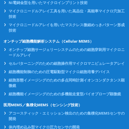
Ni電鋳金型を用いたマイクロインプリント技術
マイクロニードルアレイ工具を用いた高品位・高能率マイクロ穴加工
技術
マイクロニードルアレイを用いたマスクレス微細めっきパターン形成
技術
オンチップ細胞機能解析システム（Cellular MEMS）
オンチップ細胞サージェリーシステムのための細胞穿刺用マイクロニ
ードルアレイ
セルパターニングのための細胞操作用マイクロマニピュレータアレイ
細胞機能制御のための圧電駆動型マイクロ細胞培養デバイス
細胞形態イメージングのための多点同時計測イオンコンダクタンス顕
微鏡
細胞機能イメージングのための多機能走査型バイオプローブ顕微鏡
医用MEMS／集積化MEMS（センシング技術）
アコースティック・エミッション検出のための集積化MEMSセンサの
開発
体内埋め込み型マイクロ圧力センサの開発