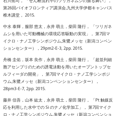
石川拓司， 「せん断流れ中のツリガネムシの振る舞い」，
第26回バイオフロンティア講演会,九州大学伊都キャンパス
椎木講堂， 2015.
中水 泰輝，服部 悠太，永井 萌土，柴田 隆行， 「ツリガネ
ムシを用いた可動機械の環境応答駆動の実現」， 第7回マ
イクロ・ナノ工学シンポジウム,朱鷺メッセ（新潟コンベン
ションセンター），29pm2-E-3, 2pp. 2015.
舟橋 圭佑，坂本 良作，永井 萌土，柴田 隆行， 「超並列細
胞アセンブリのための誘電泳動を用いたオープントップセ
ルフィーダの開発」， 第7回マイクロ・ナノ工学シンポジ
ウム,朱鷺メッセ（新潟コンベンションセンター），
28pm3-E-7, 2pp. 2015.
藤井 信吾，山本 紘太，永井 萌土，柴田 隆行， 「Pt 触媒反
応を利用した水中での Si のナノ化学加工」， 第7回マイク
ロ・ナノ工学シンポジウム,朱鷺メッセ（新潟コンベンショ