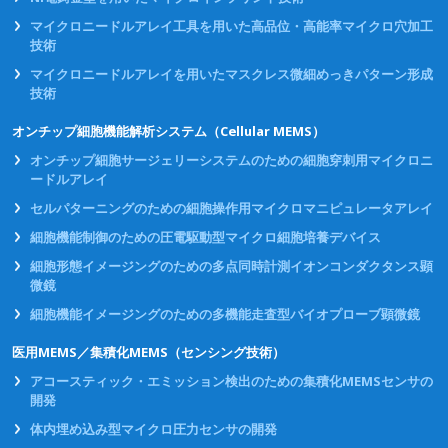
マイクロニードルアレイ工具を用いた高品位・高能率マイクロ穴加工
技術
マイクロニードルアレイを用いたマスクレス微細めっきパターン形成
技術
オンチップ細胞機能解析システム（Cellular MEMS）
オンチップ細胞サージェリーシステムのための細胞穿刺用マイクロニ
ードルアレイ
セルパターニングのための細胞操作用マイクロマニピュレータアレイ
細胞機能制御のための圧電駆動型マイクロ細胞培養デバイス
細胞形態イメージングのための多点同時計測イオンコンダクタンス顕
微鏡
細胞機能イメージングのための多機能走査型バイオプローブ顕微鏡
医用MEMS／集積化MEMS（センシング技術）
アコースティック・エミッション検出のための集積化MEMSセンサの
開発
体内埋め込み型マイクロ圧力センサの開発