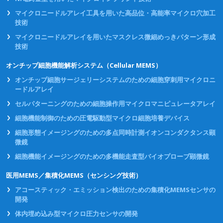
マイクロニードルアレイ工具を用いた高品位・高能率マイクロ穴加工
技術
マイクロニードルアレイを用いたマスクレス微細めっきパターン形成
技術
オンチップ細胞機能解析システム（Cellular MEMS）
オンチップ細胞サージェリーシステムのための細胞穿刺用マイクロニ
ードルアレイ
セルパターニングのための細胞操作用マイクロマニピュレータアレイ
細胞機能制御のための圧電駆動型マイクロ細胞培養デバイス
細胞形態イメージングのための多点同時計測イオンコンダクタンス顕
微鏡
細胞機能イメージングのための多機能走査型バイオプローブ顕微鏡
医用MEMS／集積化MEMS（センシング技術）
アコースティック・エミッション検出のための集積化MEMSセンサの
開発
体内埋め込み型マイクロ圧力センサの開発